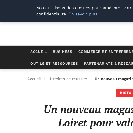
Lyon Photos
Nous utilisons des cookies pour améliorer votr
confidentialité.
En savoir plus
ACCUEIL
BUSINESS
COMMERCE ET ENTREPREN
OUTILS ET RESSOURCES
PARTENARIATS & RÉSEA
Accueil
Histoires de réussite
Un nouveau magazine
HISTO
Un nouveau magazi
Loiret pour va