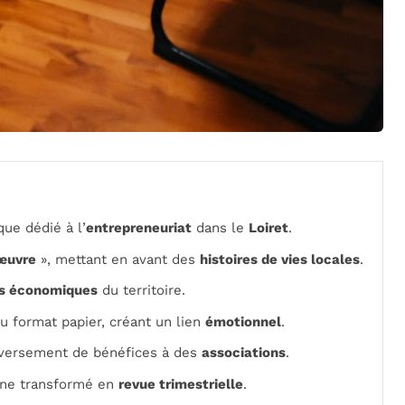
ue dédié à l’
entrepreneuriat
dans le
Loiret
.
œuvre
», mettant en avant des
histoires de vies locales
.
ves économiques
du territoire.
u format papier, créant un lien
émotionnel
.
versement de bénéfices à des
associations
.
gne transformé en
revue trimestrielle
.