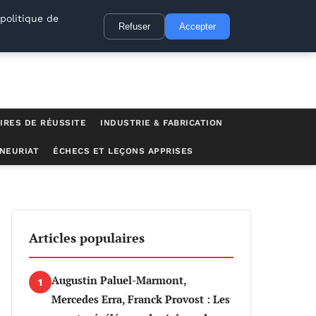
politique de
Refuser
Accepter
IRES DE RÉUSSITE
INDUSTRIE & FABRICATION
NEURIAT
ÉCHECS ET LEÇONS APPRISES
al de la région
Articles populaires
Augustin Paluel-Marmont,
1
Mercedes Erra, Franck Provost : Les