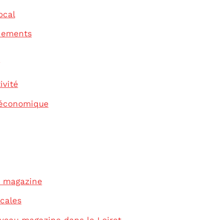
ocal
gnements
s
ivité
 économique
e magazine
ocales
veau magazine dans le Loiret