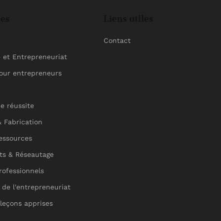
ies
Liens utiles
Contact
et Entrepreneuriat
pour entrepreneurs
de réussite
& Fabrication
ressources
ts & Réseautage
rofessionnels
de l'entrepreneuriat
leçons apprises