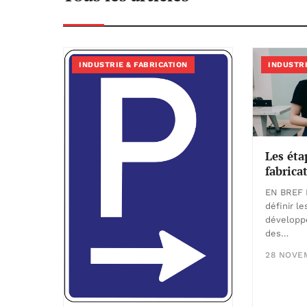
INDUSTRIE & FABRICATION
INDUSTRI
Les éta
fabric
EN BREF 
définir l
développ
des…
28 NOVE