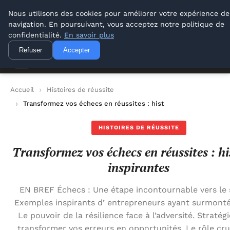
Lyon Photos
Nous utilisons des cookies pour améliorer votre expérience de
navigation. En poursuivant, vous acceptez notre politique de
Lyon Photos
confidentialité.
En savoir plus
Refuser
Accepter
Accueil
Histoires de réussite
Transformez vos échecs en réussites : histoires inspirantes
HISTOIRES DE RÉUSSITE
Transformez vos échecs en réussites : hi
inspirantes
EN BREF Échecs : Une étape incontournable vers le 
Exemples inspirants d’ entrepreneurs ayant surmonté 
Le pouvoir de la résilience face à l’adversité. Stratég
transformer vos erreurs en opportunités. Le rôle cru