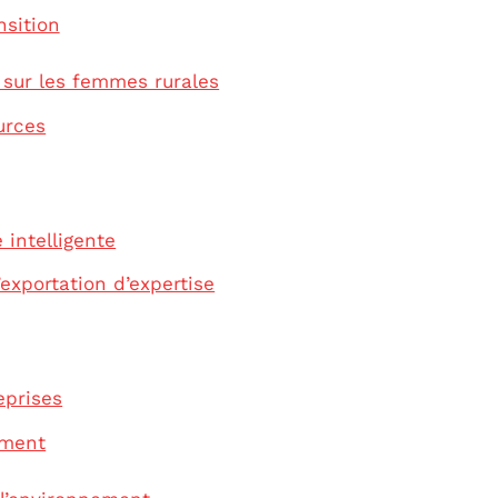
nsition
sur les femmes rurales
urces
 intelligente
’exportation d’expertise
prises
ement