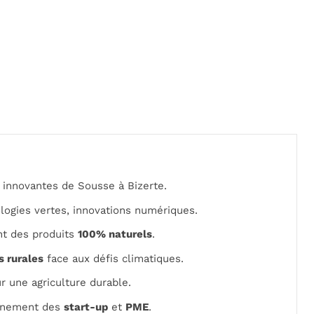
s innovantes de Sousse à Bizerte.
ologies vertes, innovations numériques.
ant des produits
100% naturels
.
 rurales
face aux défis climatiques.
 une agriculture durable.
gnement des
start-up
et
PME
.