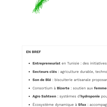
EN BREF
Entrepreneuriat
en Tunisie : des initiative
Secteurs clés
: agriculture durable, techn
Son de Blé
: biscuiterie artisanale propos
Consortium à
Bizerte
: soutien aux
femmes
Agro Sahteen
: systèmes d’
hydroponie
pour
Écosystème dynamique à
Sfax
: accompa