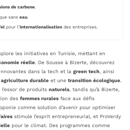
sions de carbone
.
ique sans
eau
.
el
pour l’
internationalisation
des entreprises.
xplore les initiatives en Tunisie, mettant en
conomie réelle
. De Sousse à Bizerte, découvrez
 innovantes dans la tech et la
green tech
, ainsi
e
agriculture durable
et une
transition écologique
.
 l’essor de produits
naturels
, tandis qu’à Bizerte,
tion des
femmes rurales
face aux défis
roponie comme solution d’avenir pour optimiser
faires
stimule l’esprit entrepreneurial, et ProVerdy
ielle
pour le climat. Des programmes comme