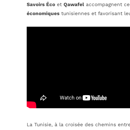
Savoirs Éco
et
Qawafel
accompagnent ces 
économiques
tunisiennes et favorisant leu
La Tunisie, à la croisée des chemins entr