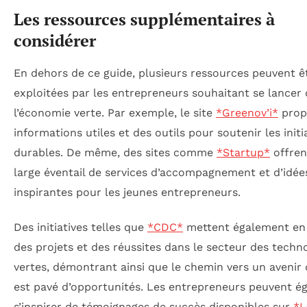
Les ressources supplémentaires à
considérer
En dehors de ce guide, plusieurs ressources peuvent ê
exploitées par les entrepreneurs souhaitant se lancer
l’économie verte. Par exemple, le site
*Greenov’i*
prop
informations utiles et des outils pour soutenir les initi
durables. De même, des sites comme
*Startup*
offren
large éventail de services d’accompagnement et d’idée
inspirantes pour les jeunes entrepreneurs.
Des initiatives telles que
*CDC*
mettent également en
des projets et des réussites dans le secteur des techn
vertes, démontrant ainsi que le chemin vers un avenir
est pavé d’opportunités. Les entrepreneurs peuvent é
s’inspirer de témoignages de succès disponibles sur
*L