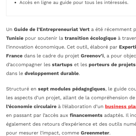
Accès en ligne au guide pour tous les intéressés.
Un
Guide de l’Entrepreneuriat Vert
a été récemment p
Tunisie
pour soutenir la
transition écologique
à trave
l’innovation économique. Cet outil, élaboré par
Expert
France
dans le cadre du projet
Greenov’i
, a pour objec
d’accompagner les
startups
et les
porteurs de projets
dans le
dveloppement durable
.
Structuré en
sept modules pédagogiques
, le guide co
les aspects d’un projet, allant de la compréhension de
l’économie circulaire
à l’élaboration d’un
business pla
en passant par l’accès aux
financements
adaptés. Il in
également des retours d’expérience et des outils num
pour mesurer l’impact, comme
Greenmeter
.