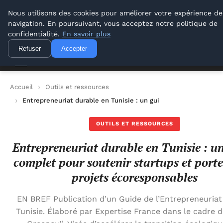
Lyon Photos
Nous utilisons des cookies pour améliorer votre expérience de
navigation. En poursuivant, vous acceptez notre politique de
Lyon Photos
confidentialité.
En savoir plus
Refuser
Accepter
Accueil
Outils et ressources
Entrepreneuriat durable en Tunisie : un guide complet pour so
OUTILS ET RESSOURCES
Entrepreneuriat durable en Tunisie : u
complet pour soutenir startups et port
projets écoresponsables
EN BREF Publication d’un Guide de l’Entrepreneuriat
Tunisie. Élaboré par Expertise France dans le cadre d