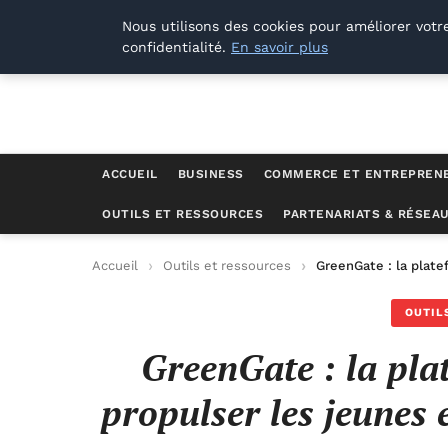
Lyon Photos
Nous utilisons des cookies pour améliorer votr
confidentialité.
En savoir plus
ACCUEIL
BUSINESS
COMMERCE ET ENTREPREN
OUTILS ET RESSOURCES
PARTENARIATS & RÉSEA
Accueil
Outils et ressources
GreenGate : la plat
OUTIL
GreenGate : la pla
propulser les jeunes