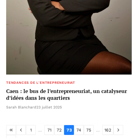
TENDANCES DE L'ENTREPRENEURIAT
Caen : le bus de l’entrepreneuriat, un catalyseur
d’idées dans les quartiers
Sarah Blanchard
23 juillet 2025
1
...
71
72
73
74
75
...
162