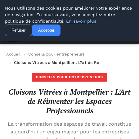
Lyon Photos
Nous utilisons des cookies pour améliorer votre expérience
de navigation. En poursuivant, vous acceptez notre
Lyon Photos
politique de confidentialité.
En savoir plus
Refuser
Accepter
Accueil
Conseils pour entrepreneurs
Cloisons Vitrées à Montpellier : L’Art de Réinventer les Espac
CONSEILS POUR ENTREPRENEURS
Cloisons Vitrées à Montpellier : L’Art
de Réinventer les Espaces
Professionnels
La transformation des espaces de travail constitue
aujourd’hui un enjeu majeur pour les entreprises