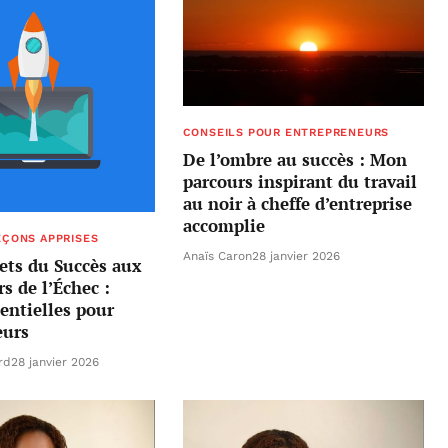
CONSEILS POUR ENTREPRENEURS
De l’ombre au succès : Mon
parcours inspirant du travail
au noir à cheffe d’entreprise
accomplie
EÇONS APPRISES
Anaïs Caron
28 janvier 2026
ts du Succès aux
s de l’Échec :
entielles pour
eurs
rd
28 janvier 2026