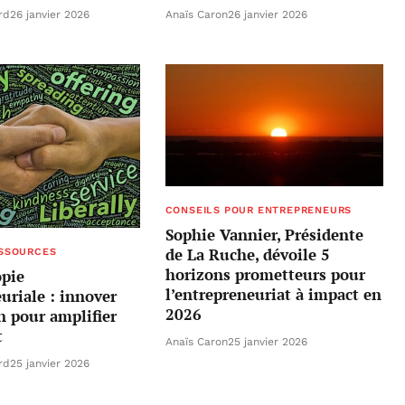
rd
26 janvier 2026
Anaïs Caron
26 janvier 2026
CONSEILS POUR ENTREPRENEURS
Sophie Vannier, Présidente
de La Ruche, dévoile 5
ESSOURCES
horizons prometteurs pour
opie
l’entrepreneuriat à impact en
uriale : innover
2026
n pour amplifier
t
Anaïs Caron
25 janvier 2026
rd
25 janvier 2026