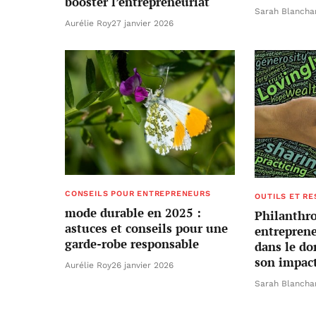
booster l’entrepreneuriat
Sarah Blancha
Aurélie Roy
27 janvier 2026
CONSEILS POUR ENTREPRENEURS
OUTILS ET R
mode durable en 2025 :
Philanthr
astuces et conseils pour une
entreprene
garde-robe responsable
dans le do
son impac
Aurélie Roy
26 janvier 2026
Sarah Blancha