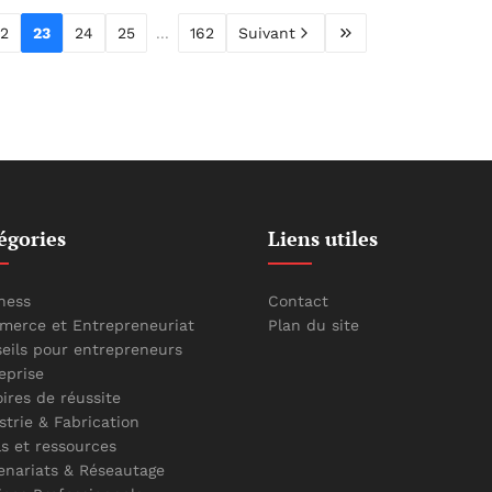
2
23
24
25
...
162
Suivant
égories
Liens utiles
ness
Contact
erce et Entrepreneuriat
Plan du site
eils pour entrepreneurs
eprise
oires de réussite
strie & Fabrication
ls et ressources
enariats & Réseautage