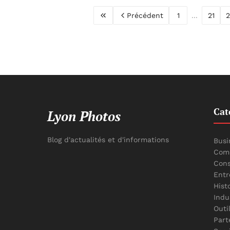
Précédent
1
...
21
2
Cat
Lyon Photos
Blog d'actualités et d'informations
Busi
Comm
Cons
Entr
Hist
Indu
Outi
Part