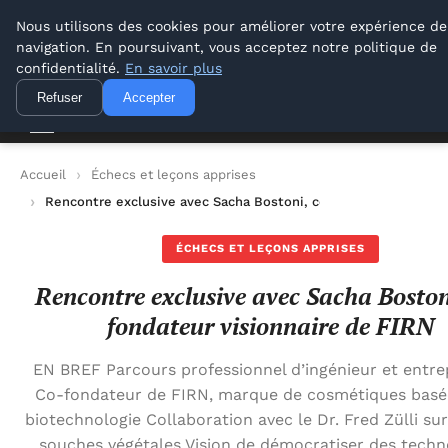
Lyon Photos
Nous utilisons des cookies pour améliorer votre expérience de
navigation. En poursuivant, vous acceptez notre politique de
Lyon Photos
confidentialité.
En savoir plus
Refuser
Accepter
Accueil
Échecs et leçons apprises
Rencontre exclusive avec Sacha Bostoni, co-fondateur visionn
ÉCHECS ET LEÇONS APPRISES
Rencontre exclusive avec Sacha Boston
fondateur visionnaire de FIRN
EN BREF Parcours professionnel d’ingénieur et entr
Co-fondateur de FIRN, marque de cosmétiques basée
biotechnologie Collaboration avec le Dr. Fred Zülli sur 
souches végétales Vision de démocratiser des techn