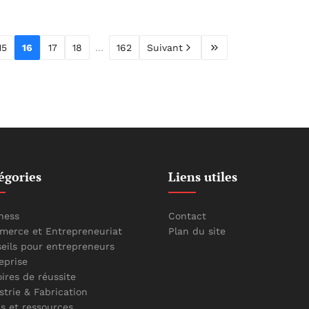
15
16
17
18
...
162
Suivant
égories
Liens utiles
ness
Contact
erce et Entrepreneuriat
Plan du site
eils pour entrepreneurs
eprise
oires de réussite
strie & Fabrication
ls et ressources