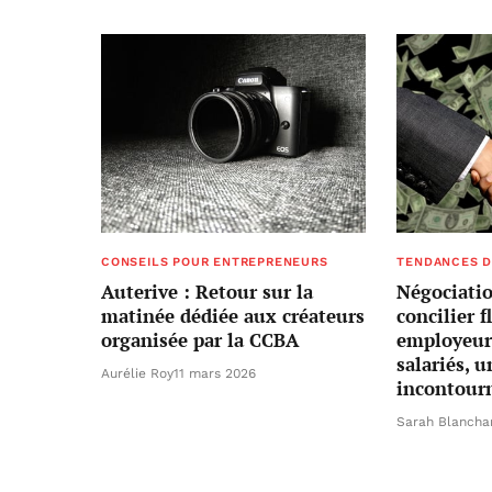
CONSEILS POUR ENTREPRENEURS
TENDANCES D
Auterive : Retour sur la
Négociatio
matinée dédiée aux créateurs
concilier f
organisée par la CCBA
employeurs
salariés, u
Aurélie Roy
11 mars 2026
incontour
Sarah Blancha