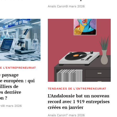
Anaïs Caron
9 mars 2026
E L'ENTREPRENEURIAT
e paysage
ue européen : qui
lliers de
TENDANCES DE L'ENTREPRENEURIAT
s derrière
L’Andalousie bat un nouveau
on ?
record avec 1 919 entreprises
rd
8 mars 2026
créées en janvier
Anaïs Caron
7 mars 2026