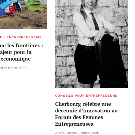
E L'ENTREPRENEURIAT
e les frontières :
ajeur pour la
e économique
rd
12 mars 2026
CONSEILS POUR ENTREPRENEURS
Cherbourg célèbre une
décennie d’innovation au
Forum des Femmes
Entrepreneuses
Anaïs Caron
12 mars 2026