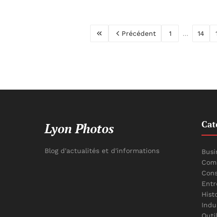
Précédent
1
...
14
Cat
Lyon Photos
Blog d'actualités et d'informations
Busi
Comm
Cons
Entr
Hist
Indu
Outi