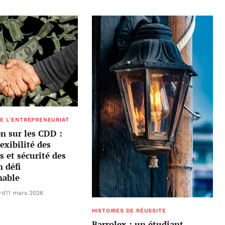
E L'ENTREPRENEURIAT
n sur les CDD :
lexibilité des
 et sécurité des
n défi
nable
rd
11 mars 2026
HISTOIRES DE RÉUSSITE
Barrolex : un étudiant