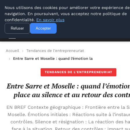
Lyon Photos
Nous utilisons des cookies pour améliorer votre expérience de
navigation. En poursuivant, vous acceptez notre politique de
Lyon Photos
confidentialité.
En savoir plus
Refuser
Accepter
Accueil
Tendances de l'entrepreneuriat
Entre Sarre et Moselle : quand l’émotion laisse place au silenc
TENDANCES DE L'ENTREPRENEURIAT
Entre Sarre et Moselle : quand l’émotion
place au silence et au retour des cont
EN BREF Contexte géographique : Frontière entre la Sa
Moselle. Émotions initiales : Réactions suite à l’instau
contrôles. Silence et résignation : La réaction des h
face à la situation. Retour des contrôles : Impact sur