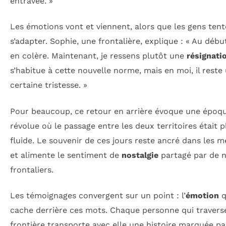
entravée. »
Les émotions vont et viennent, alors que les gens ten
s’adapter. Sophie, une frontalière, explique : « Au début,
en colère. Maintenant, je ressens plutôt une
résignati
s’habitue à cette nouvelle norme, mais en moi, il reste
certaine tristesse. »
Pour beaucoup, ce retour en arrière évoque une époq
révolue où le passage entre les deux territoires était p
fluide. Le souvenir de ces jours reste ancré dans les 
et alimente le sentiment de
nostalgie
partagé par de 
frontaliers.
Les témoignages convergent sur un point : l’
émotion
q
cache derrière ces mots. Chaque personne qui travers
frontière transporte avec elle une histoire marquée pa