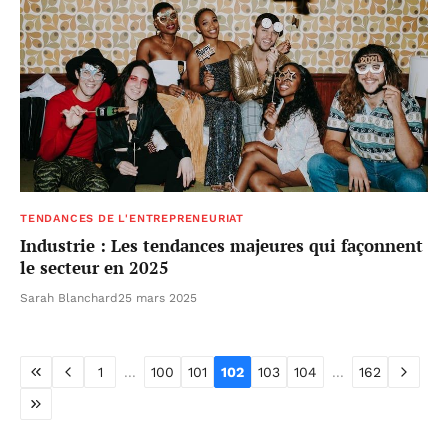
TENDANCES DE L'ENTREPRENEURIAT
Industrie : Les tendances majeures qui façonnent
le secteur en 2025
Sarah Blanchard
25 mars 2025
1
...
100
101
102
103
104
...
162