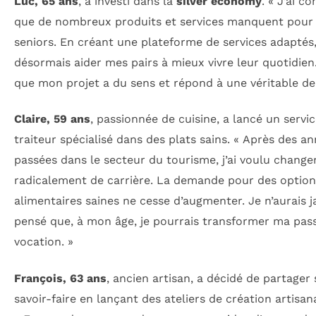
Luc, 65 ans
, a investi dans la
silver economy
. « J’ai c
que de nombreux produits et services manquent pour 
seniors. En créant une plateforme de services adaptés,
désormais aider mes pairs à mieux vivre leur quotidien
que mon projet a du sens et répond à une véritable d
Claire, 59 ans
, passionnée de cuisine, a lancé un servi
traiteur spécialisé dans des plats sains. « Après des a
passées dans le secteur du tourisme, j’ai voulu change
radicalement de carrière. La demande pour des option
alimentaires saines ne cesse d’augmenter. Je n’aurais 
pensé que, à mon âge, je pourrais transformer ma pas
vocation. »
François, 63 ans
, ancien artisan, a décidé de partager
savoir-faire en lançant des ateliers de création artisan