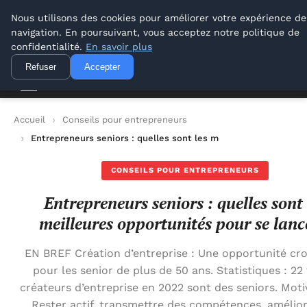
Lyon Photos
Nous utilisons des cookies pour améliorer votre expérience de
navigation. En poursuivant, vous acceptez notre politique de
Lyon Photos
confidentialité.
En savoir plus
Refuser
Accepter
Accueil
Conseils pour entrepreneurs
Entrepreneurs seniors : quelles sont les meilleures opportunit
CONSEILS POUR ENTREPRENEURS
Entrepreneurs seniors : quelles sont 
meilleures opportunités pour se lanc
EN BREF Création d’entreprise : Une opportunité cro
pour les senior de plus de 50 ans. Statistiques : 22
créateurs d’entreprise en 2022 sont des seniors. Moti
Rester actif, transmettre des compétences, amélior