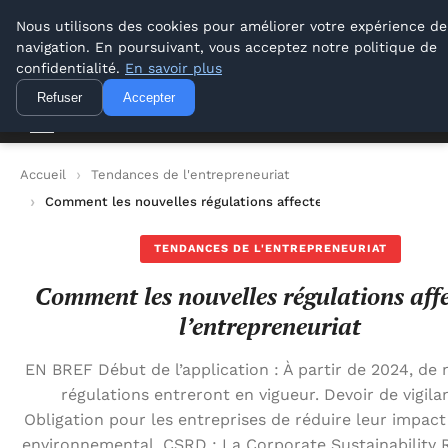
Lyon Photos
Nous utilisons des cookies pour améliorer votre expérience de
navigation. En poursuivant, vous acceptez notre politique de
Lyon Photos
confidentialité.
En savoir plus
Refuser
Accepter
Accueil
Tendances de l'entrepreneuriat
Comment les nouvelles régulations affectent l’entrepreneuria
TENDANCES DE L'ENTREPRENEURIAT
Comment les nouvelles régulations aff
l’entrepreneuriat
EN BREF Début de l’application : À partir de 2024, de 
régulations entreront en vigueur. Devoir de vigila
Obligation pour les entreprises de réduire leur impact 
environnemental. CSRD : La Corporate Sustainability 