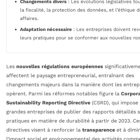
Changements divers
: Les évolutions législatives to
la fiscalité, la protection des données, et l’éthique 
affaires.
Adaptation nécessaire
: Les entreprises doivent rev
leurs pratiques pour se conformer aux nouvelles no
Les
nouvelles régulations européennes
significativem
affectent le paysage entrepreneurial, entraînant des
changements majeurs dans la manière dont les entrep
opèrent. Parmi les réformes notables figure la
Corpor
Sustainability Reporting Directive
(CSRD), qui impose
grandes entreprises de publier des rapports détaillés s
pratiques en matière de durabilité à partir de 2023. Ce
directives visent à renforcer la
transparence
et à dimi
l’impact social et environnemental des activités comme