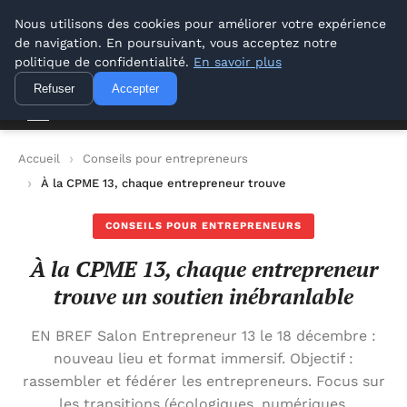
Lyon Photos
Nous utilisons des cookies pour améliorer votre expérience
de navigation. En poursuivant, vous acceptez notre
Lyon Photos
politique de confidentialité.
En savoir plus
Refuser
Accepter
Accueil
Conseils pour entrepreneurs
À la CPME 13, chaque entrepreneur trouve un soutien inébranl
CONSEILS POUR ENTREPRENEURS
À la CPME 13, chaque entrepreneur
trouve un soutien inébranlable
EN BREF Salon Entrepreneur 13 le 18 décembre :
nouveau lieu et format immersif. Objectif :
rassembler et fédérer les entrepreneurs. Focus sur
les transitions (écologiques, numériques,