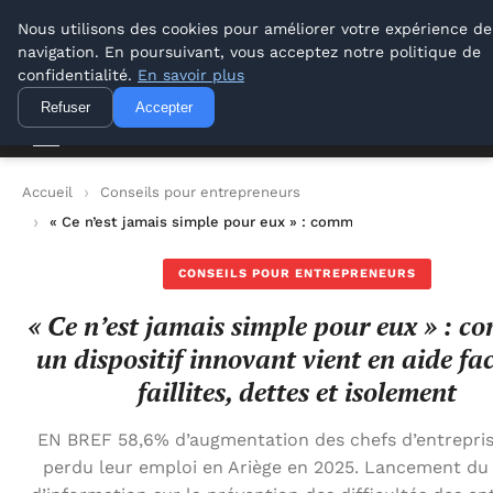
Lyon Photos
Nous utilisons des cookies pour améliorer votre expérience de
navigation. En poursuivant, vous acceptez notre politique de
Lyon Photos
confidentialité.
En savoir plus
Refuser
Accepter
Accueil
Conseils pour entrepreneurs
« Ce n’est jamais simple pour eux » : comment un dispositif inn
CONSEILS POUR ENTREPRENEURS
« Ce n’est jamais simple pour eux » : 
un dispositif innovant vient en aide fa
faillites, dettes et isolement
EN BREF 58,6% d’augmentation des chefs d’entrepri
perdu leur emploi en Ariège en 2025. Lancement du