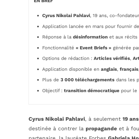
EN BREF
Cyrus Nikolai Pahlavi
, 19 ans, co-fondateu
Application lancée en mars pour fournir d
Réponse à la
désinformation
et aux récits 
Fonctionnalité
« Event Briefs »
générée par
Options de rédaction :
Articles vérifiés
,
Ar
Application disponible en
anglais
,
français
Plus de
3 000 téléchargements
dans les p
Objectif :
transition démocratique
pour le 
Cyrus Nikolai Pahlavi
, à seulement
19 ans
destinée à contrer la
propagande
et à fou
partenaire, la lauréate Forbes
Gabriela Ho