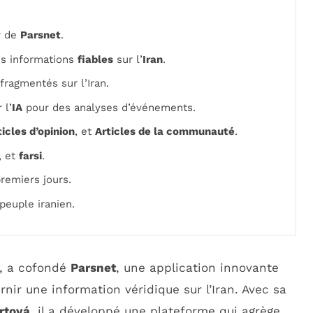
r de
Parsnet
.
es informations
fiables
sur l’
Iran
.
fragmentés sur l’Iran.
 l’
IA
pour des analyses d’événements.
ticles d’opinion
, et
Articles de la communauté
.
, et
farsi
.
remiers jours.
peuple iranien.
, a cofondé
Parsnet
, une application innovante
rnir une information véridique sur l’Iran. Avec sa
rtová
, il a développé une plateforme qui agrège