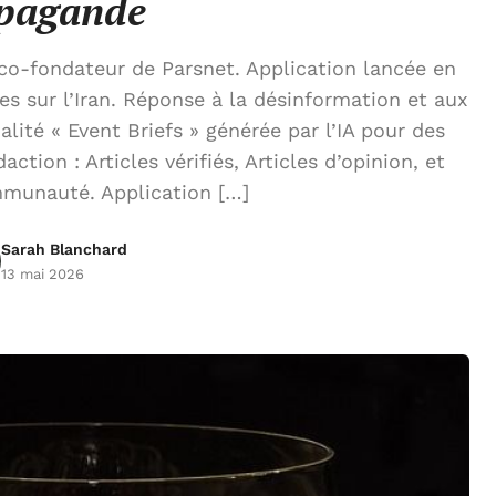
pagande
 co-fondateur de Parsnet. Application lancée en
es sur l’Iran. Réponse à la désinformation et aux
alité « Event Briefs » générée par l’IA pour des
tion : Articles vérifiés, Articles d’opinion, et
mmunauté. Application […]
Sarah Blanchard
13 mai 2026