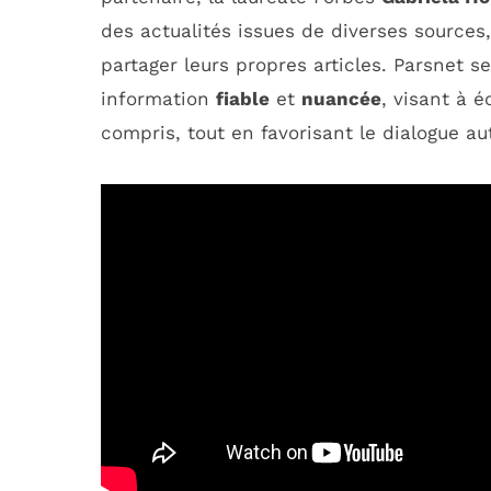
des actualités issues de diverses sources,
partager leurs propres articles. Parsnet s
information
fiable
et
nuancée
, visant à é
compris, tout en favorisant le dialogue aut