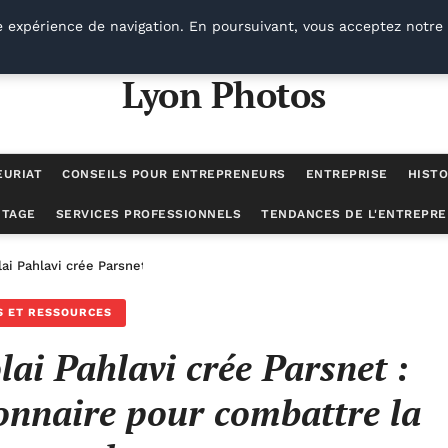
e expérience de navigation. En poursuivant, vous acceptez notre 
Lyon Photos
EURIAT
CONSEILS POUR ENTREPRENEURS
ENTREPRISE
HISTO
UTAGE
SERVICES PROFESSIONNELS
TENDANCES DE L'ENTREPRE
lai Pahlavi crée Parsnet : l’application révolutionnaire pour combattre
S ET RESSOURCES
lai Pahlavi crée Parsnet :
ionnaire pour combattre la