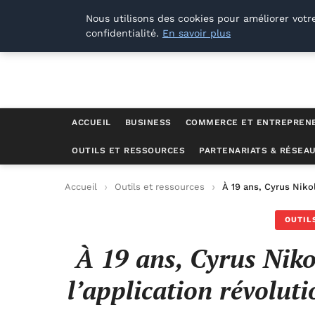
Lyon Photos
Nous utilisons des cookies pour améliorer votr
confidentialité.
En savoir plus
ACCUEIL
BUSINESS
COMMERCE ET ENTREPREN
OUTILS ET RESSOURCES
PARTENARIATS & RÉSEA
Accueil
Outils et ressources
À 19 ans, Cyrus Niko
OUTIL
À 19 ans, Cyrus Niko
l’application révolut