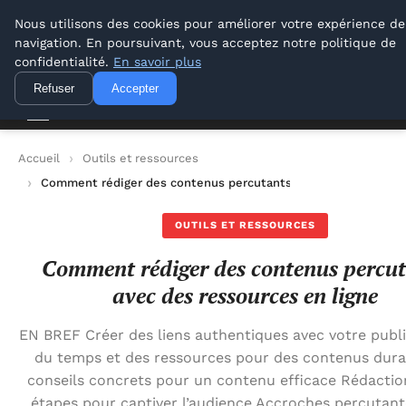
Lyon Photos
Nous utilisons des cookies pour améliorer votre expérience de
navigation. En poursuivant, vous acceptez notre politique de
Lyon Photos
confidentialité.
En savoir plus
Refuser
Accepter
Accueil
Outils et ressources
Comment rédiger des contenus percutants avec des ressource
OUTILS ET RESSOURCES
Comment rédiger des contenus percu
avec des ressources en ligne
EN BREF Créer des liens authentiques avec votre publi
du temps et des ressources pour des contenus dura
conseils concrets pour un contenu efficace Rédactio
étapes pour captiver l’audience Accroches percutan