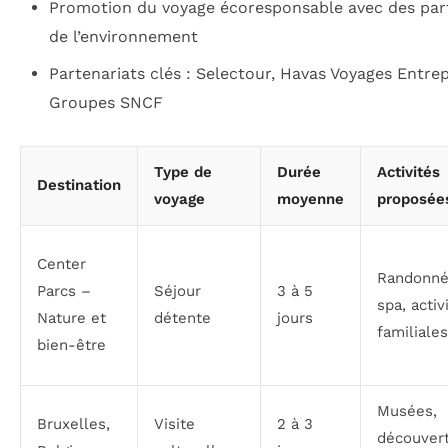
Promotion du voyage écoresponsable avec des par
de l’environnement
Partenariats clés : Selectour, Havas Voyages Entrep
Groupes SNCF
Type de
Durée
Activités
Destination
voyage
moyenne
proposée
Center
Randonné
Parcs –
Séjour
3 à 5
spa, activ
Nature et
détente
jours
familiales
bien-être
Musées,
Bruxelles,
Visite
2 à 3
découver