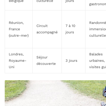
Belgique
culturelle
jours
gastrono
Réunion,
Randonné
Circuit
7 à 10
France
immersio
accompagné
jours
(outre-mer)
culturelle
Londres,
Balades
Séjour
Royaume-
3 jours
urbaines,
découverte
Uni
visites g