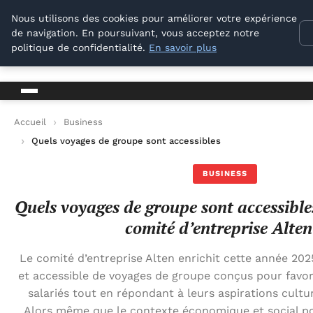
Lyon Photos
Nous utilisons des cookies pour améliorer votre expérience
de navigation. En poursuivant, vous acceptez notre
Lyon Photos
politique de confidentialité.
En savoir plus
Accueil
Business
Quels voyages de groupe sont accessibles en 2025 avec le com
BUSINESS
Quels voyages de groupe sont accessible
comité d’entreprise Alten
Le comité d’entreprise Alten enrichit cette année 202
et accessible de voyages de groupe conçus pour favor
salariés tout en répondant à leurs aspirations cultur
Alors même que le contexte économique et social p