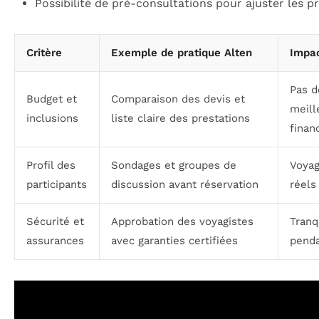
Possibilité de pré-consultations pour ajuster les
Critère
Exemple de pratique Alten
Impac
Pas d
Budget et
Comparaison des devis et
meill
inclusions
liste claire des prestations
finan
Profil des
Sondages et groupes de
Voyag
participants
discussion avant réservation
réels
Sécurité et
Approbation des voyagistes
Tranqu
assurances
avec garanties certifiées
penda