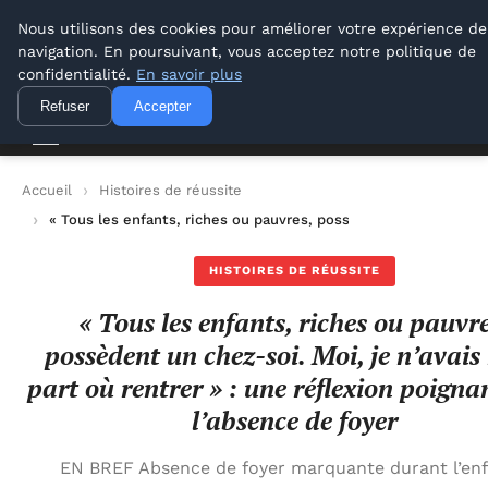
Lyon Photos
Nous utilisons des cookies pour améliorer votre expérience de
navigation. En poursuivant, vous acceptez notre politique de
Lyon Photos
confidentialité.
En savoir plus
Refuser
Accepter
Accueil
Histoires de réussite
« Tous les enfants, riches ou pauvres, possèdent un chez-soi. M
HISTOIRES DE RÉUSSITE
« Tous les enfants, riches ou pauvre
possèdent un chez-soi. Moi, je n’avais 
part où rentrer » : une réflexion poigna
l’absence de foyer
EN BREF Absence de foyer marquante durant l’en