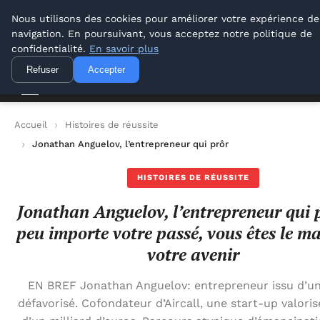
Lyon Photos
Nous utilisons des cookies pour améliorer votre expérience de
navigation. En poursuivant, vous acceptez notre politique de
Lyon Photos
confidentialité.
En savoir plus
Refuser
Accepter
Accueil
Histoires de réussite
Jonathan Anguelov, l’entrepreneur qui prône : peu importe vot
HISTOIRES DE RÉUSSITE
Jonathan Anguelov, l’entrepreneur qui 
peu importe votre passé, vous êtes le ma
votre avenir
EN BREF Jonathan Anguelov: entrepreneur issu d’un
défavorisé. Cofondateur d’Aircall, une start-up valoris