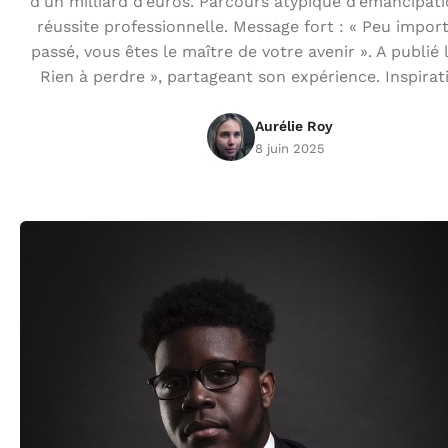
d’un milliard d’euros. Parcours atypique d’émancipati
réussite professionnelle. Message fort : « Peu impor
passé, vous êtes le maître de votre avenir ». A publié l
Rien à perdre », partageant son expérience. Inspirat
Aurélie Roy
8 juin 2025