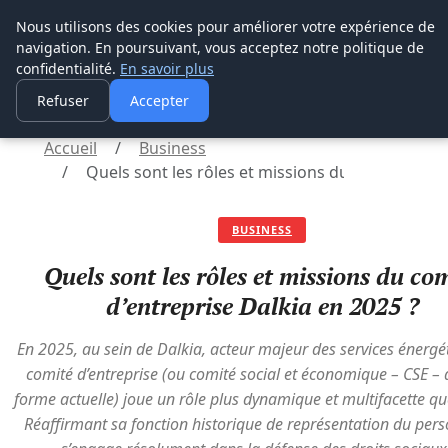
Lyon Photos
Nous utilisons des cookies pour améliorer votre expérience de
navigation. En poursuivant, vous acceptez notre politique de
Lyon Photos
confidentialité.
En savoir plus
Refuser
Accepter
Accueil
Business
Quels sont les rôles et missions du comité d’ent
BUSINESS
Quels sont les rôles et missions du co
d’entreprise Dalkia en 2025 ?
En 2025, au sein de Dalkia, acteur majeur des services énergét
comité d’entreprise (ou comité social et économique – CSE –
forme actuelle) joue un rôle plus dynamique et multifacette qu
Réaffirmant sa fonction historique de représentation du perso