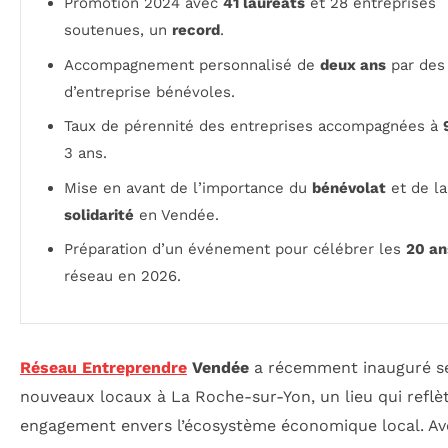
Promotion 2024 avec
41 lauréats
et 28 entreprises
soutenues, un
record
.
Accompagnement personnalisé de
deux ans
par des
d’entreprise bénévoles.
Taux de pérennité des entreprises accompagnées à
3 ans.
Mise en avant de l’importance du
bénévolat
et de la
solidarité
en Vendée.
Préparation d’un événement pour célébrer les
20 an
réseau en 2026.
Réseau Entreprendre
Vendée
a récemment inauguré s
nouveaux locaux à La Roche-sur-Yon, un lieu qui reflè
engagement envers l’écosystème économique local. Av