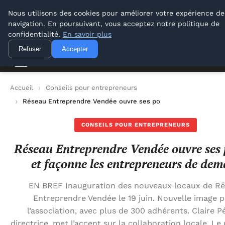
Lyon Photos
Nous utilisons des cookies pour améliorer votre expérience de
navigation. En poursuivant, vous acceptez notre politique de
Lyon Photos
confidentialité.
En savoir plus
Refuser
Accepter
Accueil
Conseils pour entrepreneurs
Réseau Entreprendre Vendée ouvre ses portes et façonne les
CONSEILS POUR ENTREPRENEURS
Réseau Entreprendre Vendée ouvre ses 
et façonne les entrepreneurs de dem
EN BREF Inauguration des nouveaux locaux de R
Entreprendre Vendée le 19 juin. Nouvelle image 
l’association, avec plus de 300 adhérents. Claire P
directrice, met l’accent sur la collaboration locale. Le