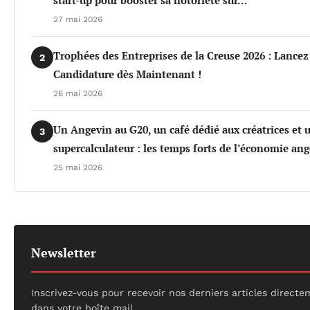
start-up pour booster sa notoriété sur…
27 mai 2026
Trophées des Entreprises de la Creuse 2026 : Lancez
2
Candidature dès Maintenant !
26 mai 2026
Un Angevin au G20, un café dédié aux créatrices et 
3
supercalculateur : les temps forts de l’économie an
25 mai 2026
Newsletter
Inscrivez-vous pour recevoir nos derniers articles direct
dans votre boîte mail.