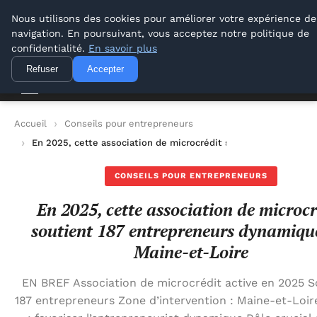
Lyon Photos
Nous utilisons des cookies pour améliorer votre expérience de
navigation. En poursuivant, vous acceptez notre politique de
Lyon Photos
confidentialité.
En savoir plus
Refuser
Accepter
Accueil
Conseils pour entrepreneurs
En 2025, cette association de microcrédit soutient 187 entr
CONSEILS POUR ENTREPRENEURS
En 2025, cette association de microcr
soutient 187 entrepreneurs dynamiqu
Maine-et-Loire
EN BREF Association de microcrédit active en 2025 S
187 entrepreneurs Zone d’intervention : Maine-et-Loire