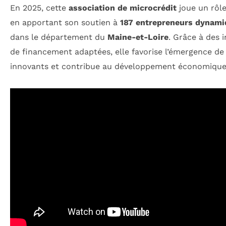
En 2025, cette
association de microcrédit
joue un rôle
en apportant son soutien à
187 entrepreneurs dynami
dans le département du
Maine-et-Loire
. Grâce à des i
de financement adaptées, elle favorise l’émergence de
innovants et contribue au développement économique 