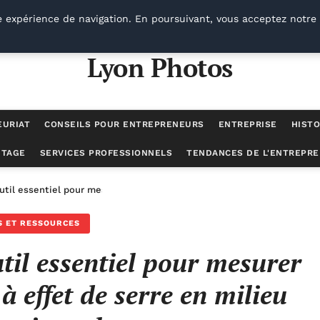
e expérience de navigation. En poursuivant, vous acceptez notre 
Lyon Photos
EURIAT
CONSEILS POUR ENTREPRENEURS
ENTREPRISE
HISTO
UTAGE
SERVICES PROFESSIONNELS
TENDANCES DE L'ENTREPRE
util essentiel pour mesurer les émissions de gaz à effet de serre en 
S ET RESSOURCES
til essentiel pour mesurer
à effet de serre en milieu