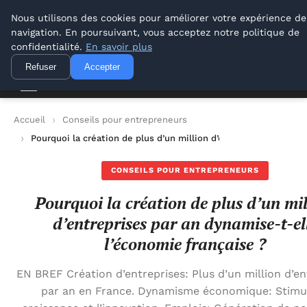
Lyon Photos
Nous utilisons des cookies pour améliorer votre expérience de
navigation. En poursuivant, vous acceptez notre politique de
Lyon Photos
confidentialité.
En savoir plus
Refuser
Accepter
Accueil
Conseils pour entrepreneurs
Pourquoi la création de plus d’un million d’entreprises par an 
CONSEILS POUR ENTREPRENEURS
Pourquoi la création de plus d’un mil
d’entreprises par an dynamise-t-el
l’économie française ?
EN BREF Création d’entreprises: Plus d’un million d’en
par an en France. Dynamisme économique: Stimul