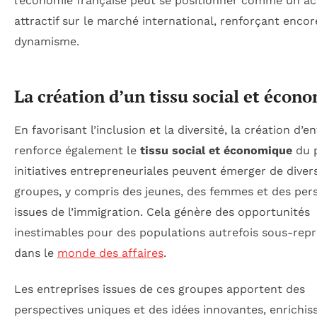
l’économie française peut se positionner comme un ac
attractif sur le marché international, renforçant enco
dynamisme.
La création d’un tissu social et écon
En favorisant l’inclusion et la diversité, la création d’e
renforce également le
tissu social et économique
du p
initiatives entrepreneuriales peuvent émerger de diver
groupes, y compris des jeunes, des femmes et des per
issues de l’immigration. Cela génère des opportunités
inestimables pour des populations autrefois sous-rep
dans le
monde des affaires
.
Les entreprises issues de ces groupes apportent des
perspectives uniques et des idées innovantes, enrichiss