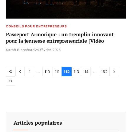
CONSEILS POUR ENTREPRENEURS
Passeport Armorique : un tremplin innovant
pour la jeunesse entrepreneuriale [Vidéo
Sarah Blanchard
24 février 2025
1
...
110
111
112
113
114
...
162
Articles populaires