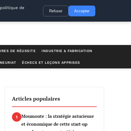
politique de
Refuser
Accepter
IRES DE RÉUSSITE
INDUSTRIE & FABRICATION
NEURIAT
ÉCHECS ET LEÇONS APPRISES
 femmes restent moins valorisées
Articles populaires
Moumoute : la stratégie astucieuse
1
et économique de cette start-up