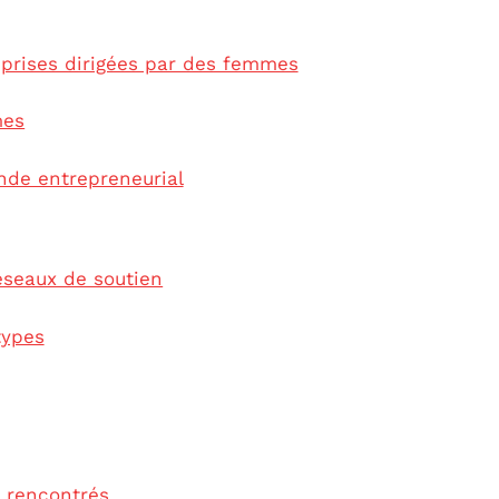
prises dirigées par des femmes
mes
nde entrepreneurial
éseaux de soutien
types
s rencontrés