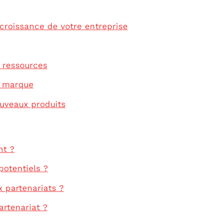
 croissance de votre entreprise
 ressources
la marque
uveaux produits
nt ?
otentiels ?
x partenariats ?
rtenariat ?