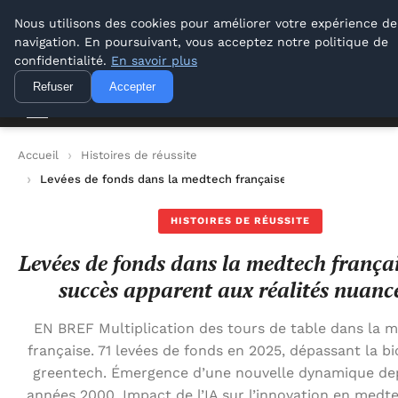
Lyon Photos
Nous utilisons des cookies pour améliorer votre expérience de
navigation. En poursuivant, vous acceptez notre politique de
Lyon Photos
confidentialité.
En savoir plus
Refuser
Accepter
Accueil
Histoires de réussite
Levées de fonds dans la medtech française : un succès appare
HISTOIRES DE RÉUSSITE
Levées de fonds dans la medtech françai
succès apparent aux réalités nuanc
EN BREF Multiplication des tours de table dans la 
française. 71 levées de fonds en 2025, dépassant la bi
greentech. Émergence d’une nouvelle dynamique dep
années 2000. Impact de l’IA sur l’innovation en medte