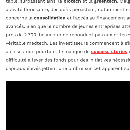
table, surpassant ainsi la
biotech
et la
greentech
. Mal
activité florissante, des défis persistent, notamment e
concerne la
consolidation
et l’accès au financement a
avancés. Bien que le nombre de jeunes entreprises att
près de 2 700, beaucoup ne répondent pas aux critères
véritable medtech. Les investisseurs commencent à s’i
à ce secteur, pourtant, le manque de
success stories
e
difficulté à lever des fonds pour des initiatives nécess
capitaux élevés jettent une ombre sur cet apparent su