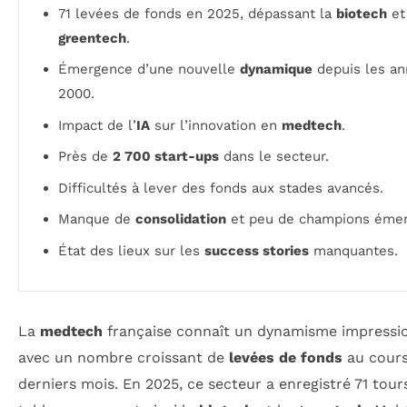
71 levées de fonds en 2025, dépassant la
biotech
et
greentech
.
Émergence d’une nouvelle
dynamique
depuis les a
2000.
Impact de l’
IA
sur l’innovation en
medtech
.
Près de
2 700 start-ups
dans le secteur.
Difficultés à lever des fonds aux stades avancés.
Manque de
consolidation
et peu de champions émer
État des lieux sur les
success stories
manquantes.
La
medtech
française connaît un dynamisme impressi
avec un nombre croissant de
levées de fonds
au cours
derniers mois. En 2025, ce secteur a enregistré 71 tour