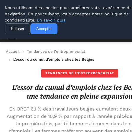
Lyon Photos
Nous utilisons des cookies pour améliorer votre expérience de
navigation. En poursuivant, vous acceptez notre politique de
Lyon Photos
confidentialité.
En savoir plus
Refuser
Accepter
Accueil
Tendances de l'entrepreneuriat
L’essor du cumul d’emplois chez les Belges : une tendance en 
TENDANCES DE L'ENTREPRENEURIAT
L’essor du cumul d’emplois chez les Bel
une tendance en pleine expansio
EN BREF 6,1 % des travailleurs belges cumulent deux
Augmentation de 10,9 % par rapport à l’année précéd
la première fois, parité hommes femmes dans le 
d’emplois Les femmes préfèrent souvent des emplois 