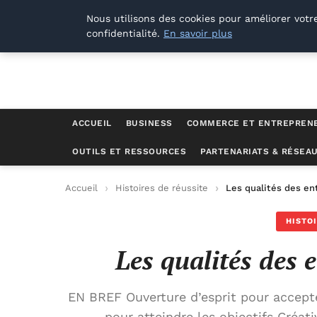
Lyon Photos
Nous utilisons des cookies pour améliorer votr
confidentialité.
En savoir plus
ACCUEIL
BUSINESS
COMMERCE ET ENTREPREN
OUTILS ET RESSOURCES
PARTENARIATS & RÉSEA
Accueil
Histoires de réussite
Les qualités des en
HISTO
Les qualités des 
EN BREF Ouverture d’esprit pour accepter
pour atteindre les objectifs Créat