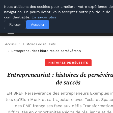
Lyon Photos
Nous utilisons des cookies pour améliorer votre expérience de
navigation. En poursuivant, vous acceptez notre politique de
Lyon Photos
confidentialité.
En savoir plus
Refuser
Accepter
Accueil
Histoires de réussite
Entrepreneuriat : histoires de persévérance et de succès
HISTOIRES DE RÉUSSITE
Entrepreneuriat : histoires de persévér
de succès
EN BREF Persévérance des entrepreneurs Exemples in
tels qu’Elon Musk et sa trajectoire avec Tesla et Spac
des PME françaises face aux défis Transformatio
difficultés en opportunités Récits de résilience et de