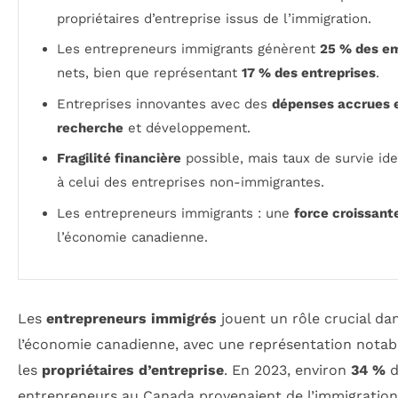
propriétaires d’entreprise issus de l’immigration.
Les entrepreneurs immigrants génèrent
25 % des em
nets, bien que représentant
17 % des entreprises
.
Entreprises innovantes avec des
dépenses accrues 
recherche
et développement.
Fragilité financière
possible, mais taux de survie id
à celui des entreprises non-immigrantes.
Les entrepreneurs immigrants : une
force croissant
l’économie canadienne.
Les
entrepreneurs immigrés
jouent un rôle crucial da
l’économie canadienne, avec une représentation notab
les
propriétaires d’entreprise
. En 2023, environ
34 %
d
entrepreneurs au Canada provenaient de l’immigration,