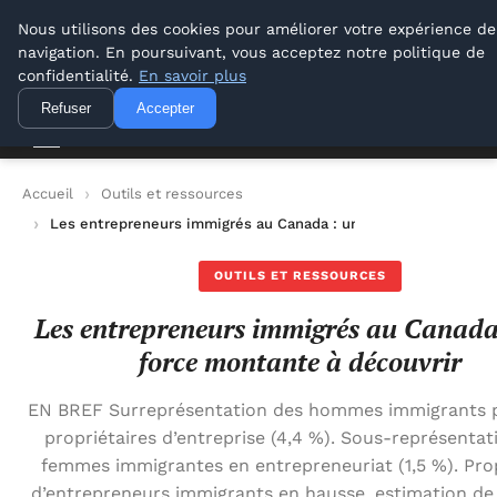
Lyon Photos
Nous utilisons des cookies pour améliorer votre expérience de
navigation. En poursuivant, vous acceptez notre politique de
Lyon Photos
confidentialité.
En savoir plus
Refuser
Accepter
Accueil
Outils et ressources
Les entrepreneurs immigrés au Canada : une force montante à
OUTILS ET RESSOURCES
Les entrepreneurs immigrés au Canada
force montante à découvrir
EN BREF Surreprésentation des hommes immigrants p
propriétaires d’entreprise (4,4 %). Sous-représentat
femmes immigrantes en entrepreneuriat (1,5 %). Pro
d’entrepreneurs immigrants en hausse, estimation de