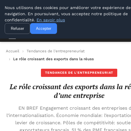
Lyon Photos
Nous utilisons des cookies pour améliorer votre expérience de
navigation. En poursuivant, vous acceptez notre politique de
Lyon Photos
confidentialité.
En savoir plus
Refuser
Accepter
Accueil
Tendances de l'entrepreneuriat
Le rôle croissant des exports dans la réussite d’une entrepris
TENDANCES DE L'ENTREPRENEURIAT
Le rôle croissant des exports dans la ré
d’une entreprise
EN BREF Engagement croissant des entreprises 
l’internationalisation. Économie mondiale: l’exportat
levier de croissance. Pôles de compétitivité: souti
exportateurs français. 51 % des PME françaises 