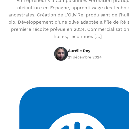
Entrepreneur via CampusInnov. Formation pratiq
oléiculture en Espagne, apprentissage des techni
ancestrales. Création de L’Oliv’Ré, produisant de l’huil
bio. Développement d’une olive adaptée à l’île de Ré 
première récolte prévue en 2024. Commercialisation
huiles, reconnues […]
Aurélie Roy
21 décembre 2024