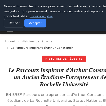
Lyon Photos
Nous utilisons des cookies pour améliorer votre expérience de
navigation. En poursuivant, vous acceptez notre politique de
Lyon Photos
confidentialité.
En savoir plus
Refuser
Accepter
Accueil
Histoires de réussite
Le Parcours Inspirant d’Arthur Constancin, un Ancien Étudiant
HISTOIRES DE RÉUSSITE
Le Parcours Inspirant d’Arthur Const
un Ancien Étudiant-Entrepreneur d
Rochelle Université
EN BREF Parcours entrepreneurial d’Arthur Constanci
étudiant de La Rochelle Université. Statut National É