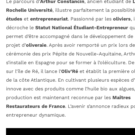
Le parcours d’
Arthur Constancin
, ancien étudiant de
Rochelle Université
, illustre parfaitement la possibilité
études
et
entrepreneuriat
. Passionné par les
oliviers
, i
décroche le
Statut National Étudiant-Entrepreneur
qui
permet d’être accompagné dans le développement de
projet d’
oliveraie
. Après avoir remporté un prix lors de
cérémonie des prix Pépite de Nouvelle-Aquitaine, Arth
s’installe en Espagne pour se former à l’oléiculture. De
sur l’île de Ré, il lance l’
Oliv’Ré
et établit la première ol
de la côte Atlantique. En cultivant plusieurs espèces d’ol
innove avec des produits comme l’huile bio aux algues,
production est maintenant reconnue par les
Maîtres
Restaurateurs de France
. L’avenir s’annonce radieux p
entrepreneur dynamique.