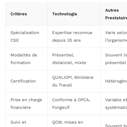
Autres
Critères
Technologia
Prestatair
Spécialisation
Expertise reconnue
Varie selo
CSE
depuis 35 ans
l’organism
Modalités de
Présentiel,
Souvent li
formation
distanciel, mixte
présentiel
QUALIOPI, Ministere
Certification
Hétérogèn
du Travail
Prise en charge
Conforme à OPCA,
Variable e
financière
Fongecif
systémati
Suivi et
QCM, mises en
Souvent b