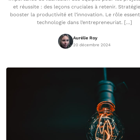
et réussite : des leçons cruciales à retenir. Stratégi
booster la productivité et l’innovation. Le rôle essent
technologie dans l’entrepreneuriat. […]
Aurélie Roy
20 décembre 2024