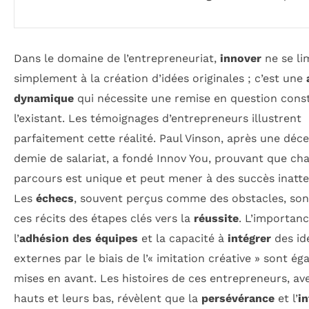
Dans le domaine de l’entrepreneuriat,
innover
ne se li
simplement à la création d’idées originales ; c’est une
dynamique
qui nécessite une remise en question cons
l’existant. Les témoignages d’entrepreneurs illustrent
parfaitement cette réalité. Paul Vinson, après une déce
demie de salariat, a fondé Innov You, prouvant que ch
parcours est unique et peut mener à des succès inatt
Les
échecs
, souvent perçus comme des obstacles, son
ces récits des étapes clés vers la
réussite
. L’importan
l’
adhésion des équipes
et la capacité à
intégrer
des id
externes par le biais de l’« imitation créative » sont é
mises en avant. Les histoires de ces entrepreneurs, av
hauts et leurs bas, révèlent que la
persévérance
et l’
in