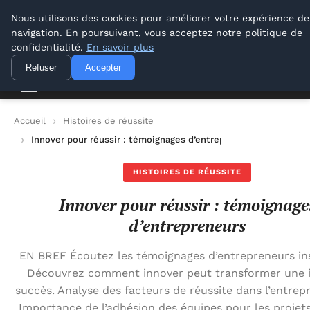
Lyon Photos
Nous utilisons des cookies pour améliorer votre expérience de
navigation. En poursuivant, vous acceptez notre politique de
Lyon Photos
confidentialité.
En savoir plus
Refuser
Accepter
Accueil
Histoires de réussite
Innover pour réussir : témoignages d’entrepreneurs
HISTOIRES DE RÉUSSITE
Innover pour réussir : témoignage
d’entrepreneurs
EN BREF Écoutez les témoignages d’entrepreneurs ins
Découvrez comment innover peut transformer une 
succès. Analyse des facteurs de réussite dans l’entrep
Importance de l’adhésion des équipes pour les projet