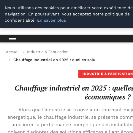
Lyon Photos
Nous utilisons des cookies pour améliorer votre expérience de
navigation. En poursuivant, vous acceptez notre politique de
Lyon Photos
confidentialité.
En savoir plus
Accueil
Industrie & Fabrication
Chauffage industriel en 2025 : quelles solutions efficaces et
INDUSTRIE & FABRICATION
Chauffage industriel en 2025 : quelles
économiques ?
Alors que l’industrie se trouve à un tournant maj
énergétique, le chauffage industriel se présente com
améliorer la performance énergétique des installatio
doivent d’adopter des solutions efficaces alliant éco