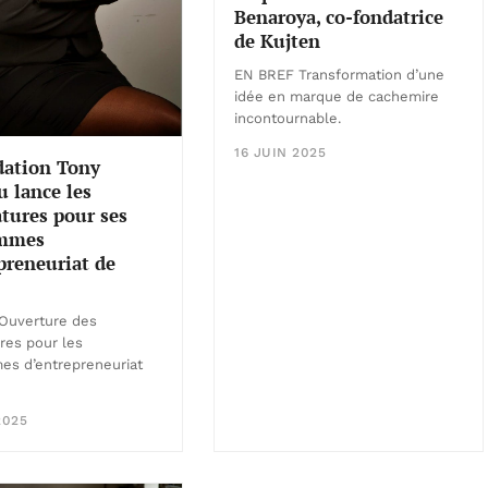
Benaroya, co-fondatrice
de Kujten
EN BREF Transformation d’une
idée en marque de cachemire
incontournable.
16 JUIN 2025
dation Tony
 lance les
tures pour ses
ammes
preneuriat de
Ouverture des
res pour les
es d’entrepreneuriat
2025