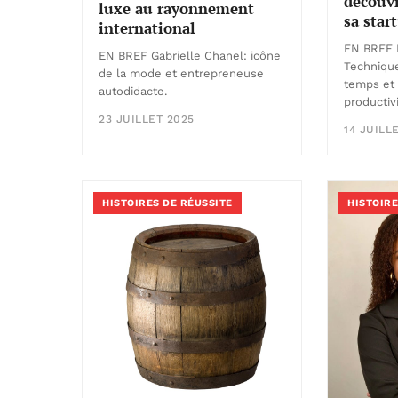
découvr
luxe au rayonnement
sa star
international
EN BREF 
EN BREF Gabrielle Chanel: icône
Technique
de la mode et entrepreneuse
temps et
autodidacte.
productivi
23 JUILLET 2025
14 JUILL
HISTOIRES DE RÉUSSITE
HISTOIRE