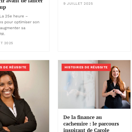
ir avant de lancer
9 JUILLET 2025
tup
La 25e heure –
s pour optimiser son
 augmenter sa
té.
ET 2025
S DE RÉUSSITE
HISTOIRES DE RÉUSSITE
De la finance au
cachemire : le parcours
inspirant de Carole