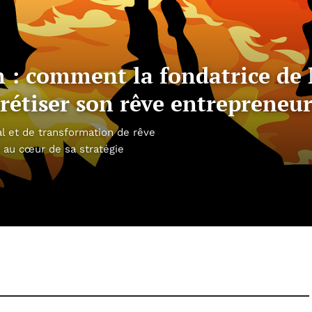
on : comment la fondatrice 
crétiser son rêve entrepreneur
l et de transformation de rêve
 au cœur de sa stratégie