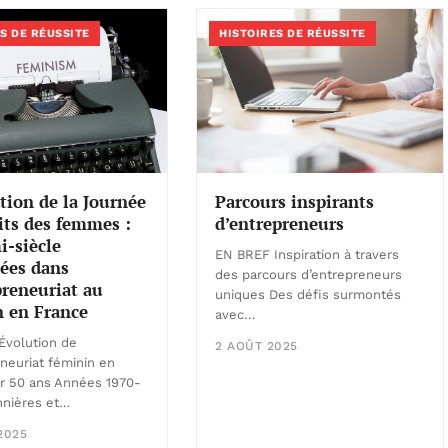
S DE RÉUSSITE
HISTOIRES DE RÉUSSITE
tion de la Journée
Parcours inspirants
its des femmes :
d’entrepreneurs
-siècle
EN BREF Inspiration à travers
ées dans
des parcours d’entrepreneurs
preneuriat au
uniques Des défis surmontés
n en France
avec…
Évolution de
2 AOÛT 2025
eneuriat féminin en
r 50 ans Années 1970-
nnières et…
2025