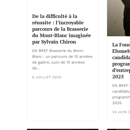
De la difficulté à la
réussite : l’incroyable
parcours de la Brasserie
du Mont-Blanc imaginée
par Sylvain Chiron
La Fon
Elumelu
EN BREF Brasserie du Mont-
candida
Blanc : un parcours de 10 années
de galère, suivi de 10 années
progr
de…
d’entre
2025
6 JUILLET 2025
EN BREF 
candidatu
programm
2025.
24 JUIN 