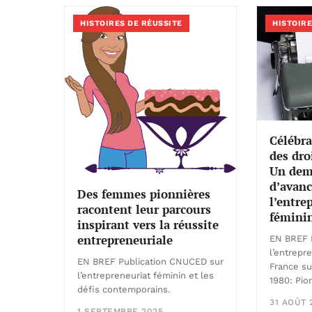
HISTOIRES DE RÉUSSITE
HISTOIRE
Célébra
des dro
Un demi
d’avanc
Des femmes pionnières
l’entre
racontent leur parcours
fémini
inspirant vers la réussite
entrepreneuriale
EN BREF 
l’entrepr
EN BREF Publication CNUCED sur
France su
l’entrepreneuriat féminin et les
1980: Pio
défis contemporains.
31 AOÛT 
1 SEPTEMBRE 2025