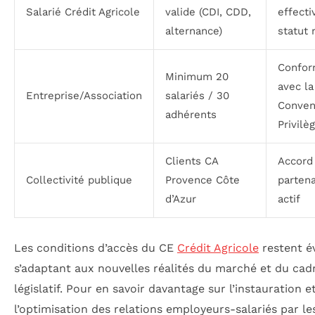
Salarié Crédit Agricole
valide (CDI, CDD,
effecti
alternance)
statut
Confor
Minimum 20
avec la
Entreprise/Association
salariés / 30
Conven
adhérents
Privilè
Clients CA
Accord
Collectivité publique
Provence Côte
partena
d’Azur
actif
Les conditions d’accès du CE
Crédit Agricole
restent év
s’adaptant aux nouvelles réalités du marché et du cad
législatif. Pour en savoir davantage sur l’instauration e
l’optimisation des relations employeurs-salariés par le