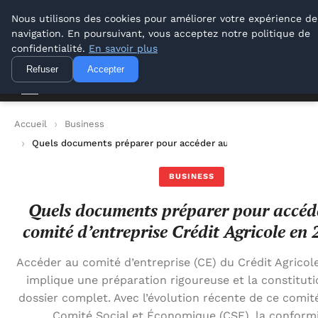
Lyon Photos
Nous utilisons des cookies pour améliorer votre expérience de
navigation. En poursuivant, vous acceptez notre politique de
Lyon Photos
confidentialité.
En savoir plus
Refuser
Accepter
Accueil
Business
Quels documents préparer pour accéder au comité d’entreprise
BUSINESS
Quels documents préparer pour accéd
comité d’entreprise Crédit Agricole en 
Accéder au comité d’entreprise (CE) du Crédit Agricol
implique une préparation rigoureuse et la constituti
dossier complet. Avec l’évolution récente de ce comit
Comité Social et Économique (CSE), la conform