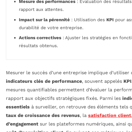
Mesure des performances
: Évaluation des résultats
rapport aux attentes.
Impact sur la pérennité
: Utilisation des
KPI
pour ass
durabilité de votre entreprise.
Actions correctives
: Ajuster les stratégies en fonct
résultats obtenus.
Mesurer le succès d’une entreprise implique d’utiliser 
indicateurs clés de performance
, souvent appelés
KPI
mesures quantifiables permettent d’évaluer la perfor
rapport aux objectifs stratégiques fixés. Parmi les
indi
essentiels
à surveiller, on retrouve des éléments tels 
taux de croissance des revenus
, la
satisfaction client
d’engagement
sur les plateformes numériques, ainsi q