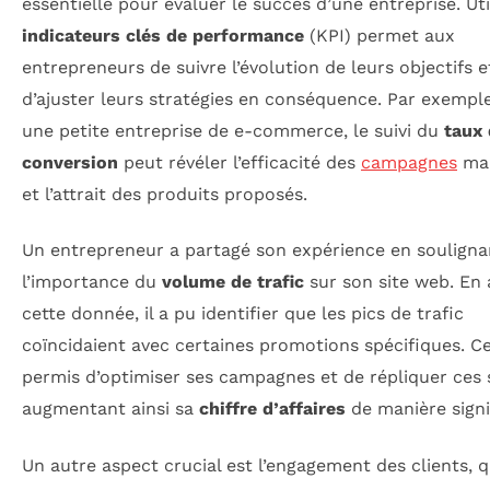
essentielle pour évaluer le succès d’une entreprise. Uti
indicateurs clés de performance
(KPI) permet aux
entrepreneurs de suivre l’évolution de leurs objectifs e
d’ajuster leurs stratégies en conséquence. Par exempl
une petite entreprise de e-commerce, le suivi du
taux
conversion
peut révéler l’efficacité des
campagnes
mar
et l’attrait des produits proposés.
Un entrepreneur a partagé son expérience en souligna
l’importance du
volume de trafic
sur son site web. En 
cette donnée, il a pu identifier que les pics de trafic
coïncidaient avec certaines promotions spécifiques. Cel
permis d’optimiser ses campagnes et de répliquer ces 
augmentant ainsi sa
chiffre d’affaires
de manière signif
Un autre aspect crucial est l’engagement des clients, q