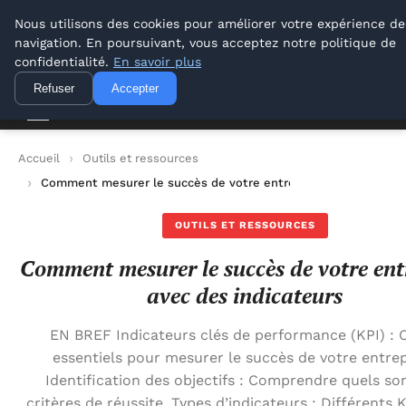
Lyon Photos
Nous utilisons des cookies pour améliorer votre expérience de
navigation. En poursuivant, vous acceptez notre politique de
Lyon Photos
confidentialité.
En savoir plus
Refuser
Accepter
Accueil
Outils et ressources
Comment mesurer le succès de votre entreprise avec des indi
OUTILS ET RESSOURCES
Comment mesurer le succès de votre ent
avec des indicateurs
EN BREF Indicateurs clés de performance (KPI) : O
essentiels pour mesurer le succès de votre entrep
Identification des objectifs : Comprendre quels so
critères de réussite. Types d’indicateurs : Différents 