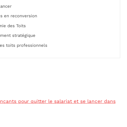
lancer
és en reconversion
ie des Toits
ent stratégique
es toits professionnels
cants pour quitter le salariat et se lancer dans