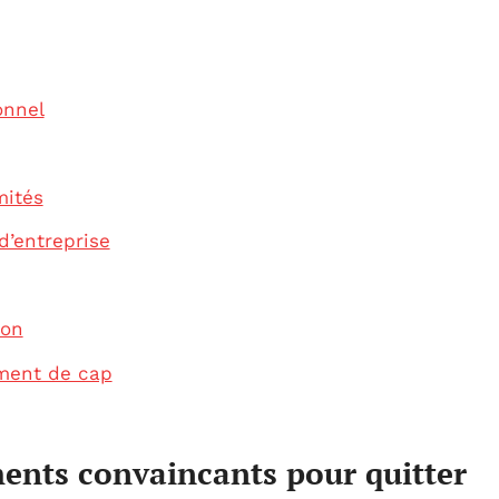
onnel
mités
d’entreprise
ion
ement de cap
ents convaincants pour quitter