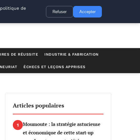
politique de
Refuser
Accepter
IRES DE RÉUSSITE
INDUSTRIE & FABRICATION
NEURIAT
ÉCHECS ET LEÇONS APPRISES
dans l’aventure entrepreneuriale avec La Compagnie des Toits
Articles populaires
Moumoute : la stratégie astucieuse
1
et économique de cette start-up