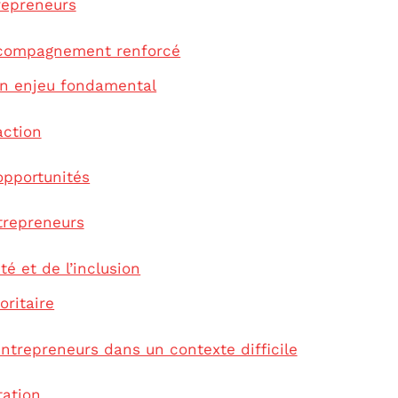
repreneurs
ccompagnement renforcé
 un enjeu fondamental
action
opportunités
trepreneurs
é et de l’inclusion
oritaire
entrepreneurs dans un contexte difficile
tation