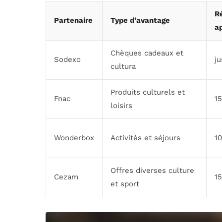
R
Partenaire
Type d’avantage
a
Chèques cadeaux et
Sodexo
j
cultura
Produits culturels et
Fnac
1
loisirs
Wonderbox
Activités et séjours
1
Offres diverses culture
Cezam
1
et sport