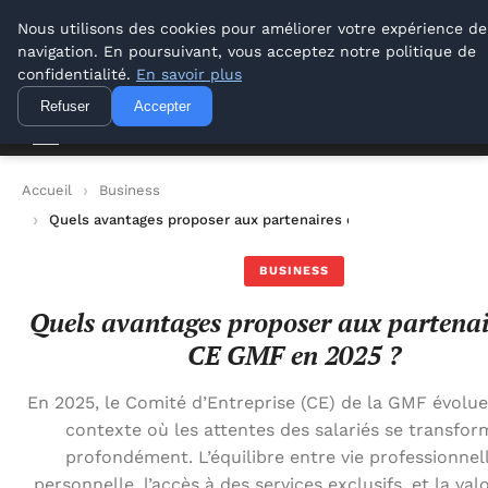
Lyon Photos
Nous utilisons des cookies pour améliorer votre expérience de
navigation. En poursuivant, vous acceptez notre politique de
Lyon Photos
confidentialité.
En savoir plus
Refuser
Accepter
Accueil
Business
Quels avantages proposer aux partenaires du CE GMF en 2025 
BUSINESS
Quels avantages proposer aux partenai
CE GMF en 2025 ?
En 2025, le Comité d’Entreprise (CE) de la GMF évolu
contexte où les attentes des salariés se transfo
profondément. L’équilibre entre vie professionnel
personnelle, l’accès à des services exclusifs, et la val