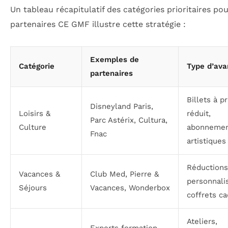
Un tableau récapitulatif des catégories prioritaires pou
partenaires CE GMF illustre cette stratégie :
Exemples de
Catégorie
Type d’ava
partenaires
Billets à pr
Disneyland Paris,
Loisirs &
réduit,
Parc Astérix, Cultura,
Culture
abonnemen
Fnac
artistiques
Réductions
Vacances &
Club Med, Pierre &
personnali
Séjours
Vacances, Wonderbox
coffrets c
Ateliers,
Experts formation