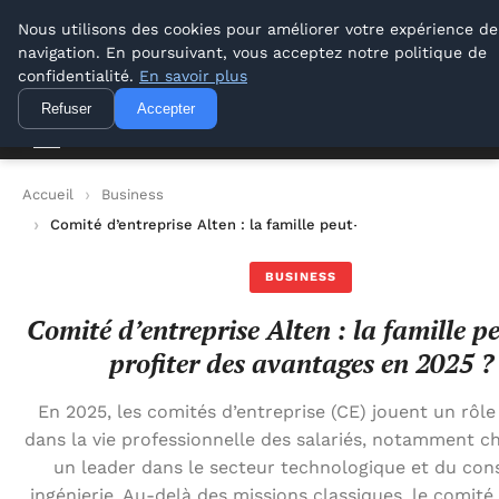
Lyon Photos
Nous utilisons des cookies pour améliorer votre expérience de
navigation. En poursuivant, vous acceptez notre politique de
Lyon Photos
confidentialité.
En savoir plus
Refuser
Accepter
Accueil
Business
Comité d’entreprise Alten : la famille peut-elle profiter des a
BUSINESS
Comité d’entreprise Alten : la famille pe
profiter des avantages en 2025 ?
En 2025, les comités d’entreprise (CE) jouent un rôle
dans la vie professionnelle des salariés, notamment ch
un leader dans le secteur technologique et du cons
ingénierie. Au-delà des missions classiques, le comité 