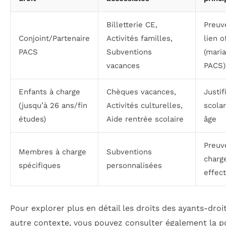
Billetterie CE,
Preuv
Conjoint/Partenaire
Activités familles,
lien o
PACS
Subventions
(mari
vacances
PACS)
Enfants à charge
Chèques vacances,
Justif
(jusqu’à 26 ans/fin
Activités culturelles,
scolar
études)
Aide rentrée scolaire
âge
Preuv
Membres à charge
Subventions
charg
spécifiques
personnalisées
effect
Pour explorer plus en détail les droits des ayants-droi
autre contexte, vous pouvez consulter également la po