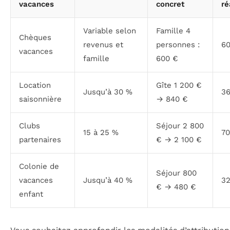
vacances
concret
ré
Variable selon
Famille 4
Chèques
revenus et
personnes :
6
vacances
famille
600 €
Location
Gîte 1 200 €
Jusqu’à 30 %
3
saisonnière
→ 840 €
Clubs
Séjour 2 800
15 à 25 %
70
partenaires
€ → 2 100 €
Colonie de
Séjour 800
vacances
Jusqu’à 40 %
3
€ → 480 €
enfant