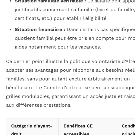
Situation familiale vérifiable :
Le salarié doit appo
justificatifs concernant sa famille (livret de famille,
certificats, etc.) pour établir l’éligibilité.
Situation financière :
Dans certains cas spécifiques
quotient familial peut être pris en compte pour mo
aides notamment pour les vacances.
Ce dernier point illustre la politique volontariste d’Alt
adapter ses avantages pour répondre aux besoins réel
familles, sans pour autant exclure arbitrairement un
bénéficiaire. Le Comité d’entreprise peut ainsi appliqu
grilles modulables, garantissant un accès juste et rai
aux différentes prestations.
Catégorie d’ayant-
Bénéfices CE
Condi
droit
accessibles
princi