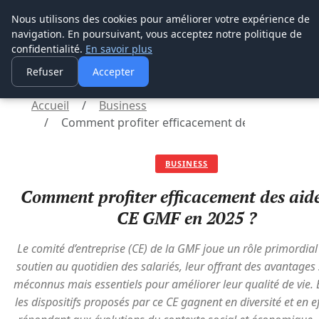
Lyon Photos
Nous utilisons des cookies pour améliorer votre expérience de
navigation. En poursuivant, vous acceptez notre politique de
Lyon Photos
confidentialité.
En savoir plus
Refuser
Accepter
Accueil
Business
Comment profiter efficacement des aides du C
BUSINESS
Comment profiter efficacement des aid
CE GMF en 2025 ?
Le comité d’entreprise (CE) de la GMF joue un rôle primordial
soutien au quotidien des salariés, leur offrant des avantages
méconnus mais essentiels pour améliorer leur qualité de vie.
les dispositifs proposés par ce CE gagnent en diversité et en ef