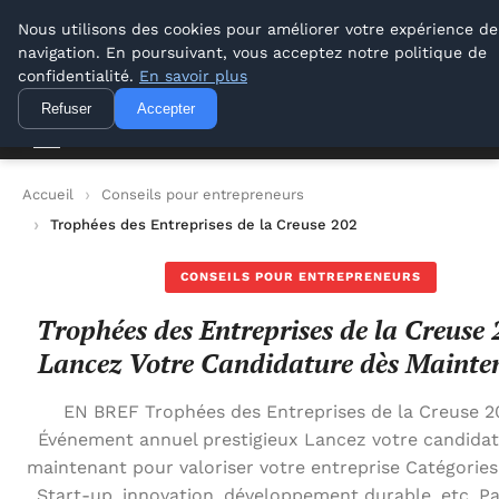
Lyon Photos
Nous utilisons des cookies pour améliorer votre expérience de
navigation. En poursuivant, vous acceptez notre politique de
Lyon Photos
confidentialité.
En savoir plus
Refuser
Accepter
Accueil
Conseils pour entrepreneurs
Trophées des Entreprises de la Creuse 2026 : Lancez Votre Ca
CONSEILS POUR ENTREPRENEURS
Trophées des Entreprises de la Creuse 
Lancez Votre Candidature dès Mainte
EN BREF Trophées des Entreprises de la Creuse 2
Événement annuel prestigieux Lancez votre candida
maintenant pour valoriser votre entreprise Catégories 
Start-up, innovation, développement durable, etc. Pa